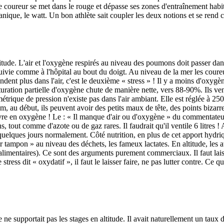
le coureur se met dans le rouge et dépasse ses zones d'entraînement habi
anique, le watt. Un bon athlète sait coupler les deux notions et se rend
titude. L'air et l'oxygène respirés au niveau des poumons doit passer dan
uivie comme à l'hôpital au bout du doigt. Au niveau de la mer les coure
dent plus dans l'air, c'est le deuxième « stress » ! Il y a moins d'oxygèn
saturation partielle d'oxygène chute de manière nette, vers 88-90%. Ils ve
étrique de pression n'existe pas dans l'air ambiant. Elle est réglée à 2
, au début, ils peuvent avoir des petits maux de tête, des points bizarres
vre en oxygène ! Le : « Il manque d'air ou d'oxygène » du commentateur d
tout comme d'azote ou de gaz rares. Il faudrait qu'il ventile 6 litres !
elques jours normalement. Côté nutrition, en plus de cet apport hydriqu
ir tampon » au niveau des déchets, les fameux lactates. En altitude, les a
alimentaires). Ce sont des arguments purement commerciaux. Il faut laiss
ss dit « oxydatif », il faut le laisser faire, ne pas lutter contre. Ce qui 
 supportait pas les stages en altitude. Il avait naturellement un taux d'