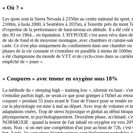
« Où ? »
Les spots sont la Sierra Nevada à 2350m au centre national du sport, s
2100m, à Isola 2000, à Sestrières à 2035m, à Tenerife près du mont Te
d'expertise de la performance de haut-niveau en altitude. Il a été cré
des JO en 1964... en équitation. L'HYPOXIE c'est aussi vécu dans des
de ski de fond et de moyenne montagne, avec chambres et cuisine-salon, 
carte. Ce n'est plus uniquement du confinement dans une chambre ou so
phases de la vie courante et s'entraîner en parallèle à moins de 1000m
a été championne du monde de VTT et de cyclo-cross dans sa carrière. E
empêché de « jouer ».
« Coupures » avec teneur en oxygène sous 18%
La méthode du « sleeping high – training low », (dormir en haut - s'entr
s'entraîne parfois high, ne serait-ce que pour grimper à l'hôtel au reto
coupure » pendant 55 jours avant le Tour de France pour se rendre en a
car la physiologie est mise à mal au départ. Avec trop de volumes et int
adaptations visées. Trop de stress hypoxique et global au début bloque
physiquement, ni psychologiquement. Deuxième phase, acclimaté, c'est e
NORMOXIE : quand la teneur de l'air inhalé en oxygène est vers 20% et
mois. Non : si on met une compétition d'un jour au bout de 72h, c'est
but. Après, les sensations biomécaniques sont légèrement perturbées ju