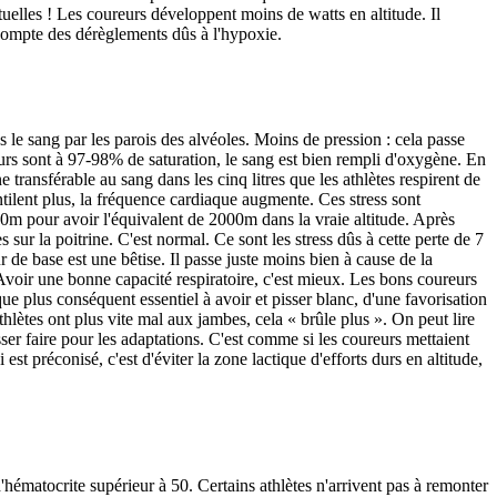
tuelles ! Les coureurs développent moins de watts en altitude. Il
 compte des dérèglements dûs à l'hypoxie.
s le sang par les parois des alvéoles. Moins de pression : cela passe
urs sont à 97-98% de saturation, le sang est bien rempli d'oxygène. En
e transférable au sang dans les cinq litres que les athlètes respirent de
ntilent plus, la fréquence cardiaque augmente. Ces stress sont
500m pour avoir l'équivalent de 2000m dans la vraie altitude. Après
 sur la poitrine. C'est normal. Ce sont les stress dûs à cette perte de 7
e base est une bêtise. Il passe juste moins bien à cause de la
 Avoir une bonne capacité respiratoire, c'est mieux. Les bons coureurs
e plus conséquent essentiel à avoir et pisser blanc, d'une favorisation
thlètes ont plus vite mal aux jambes, cela « brûle plus ». On peut lire
er faire pour les adaptations. C'est comme si les coureurs mettaient
est préconisé, c'est d'éviter la zone lactique d'efforts durs en altitude,
hématocrite supérieur à 50. Certains athlètes n'arrivent pas à remonter