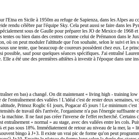
ur l'Etna en Sicile à 1950m au refuge de Sapienza, dans les Alpes au col
ide rendu célèbre par l'équipe Sky. Cela peut aussi se faire dans les 
é spécialement sous de Gaulle pour préparer les JO de Mexico de 1968 et 
 tentes ou bien dans des centres comme celui de Prémanon dans le Jura
où on peut moduler l'altitude que l'on souhaite, selon le suivi et les st
us une tente, que beaucoup de coureurs possèdent chez eux. Le principe 
 si possible, sauf pour quelques séances spécifiques. J'ai entraîné Lau
lle a été une des premières athlètes à investir à l'époque dans une ins
aîner en bas) a changé. On dit maintenant « living high - training low »,
ur de l'entraînement des vallées ! L'idéal c'est de rester deux semaines, 
ltitude, Primoz Roglic 61 jours, Pogacar 45 jours ! Le minimum c'est 10 
ensités de travail dès l'arrivée, l'organisme n'a pas l'énergie suffisant
 la machine. Il ne faut pas créer l'inverse de l'effet recherché. Certa
ntraînement « normal » au stage, avec des vallées entre les cols. Puis a
 pas sous 18%. Immédiatement de retour au niveau de la mer, la « litté
 souvent bingo à J+3. Il existe un vrai pic de forme qu'on peut progra
squ'à J+10. Ensuite le plateau de forme long selon la durée des stages e