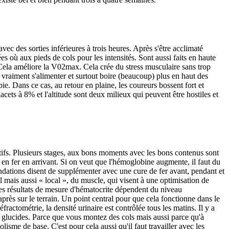
vec des sorties inférieures à trois heures. Après s'être acclimaté
s où aux pieds de cols pour les intensités. Sont aussi faits en haute
. Cela améliore la V02max. Cela crée du stress musculaire sans trop
t vraiment s'alimenter et surtout boire (beaucoup) plus en haut des
ie. Dans ce cas, au retour en plaine, les coureurs bossent fort et
acets à 8% et l'altitude sont deux milieux qui peuvent être hostiles et
ectifs. Plusieurs stages, aux bons moments avec les bons contenus sont
 en fer en arrivant. Si on veut que l'hémoglobine augmente, il faut du
ndations disent de supplémenter avec une cure de fer avant, pendant et
 mais aussi « local », du muscle, qui visent à une optimisation de
 les résultats de mesure d'hématocrite dépendent du niveau
près sur le terrain. Un point central pour que cela fonctionne dans le
fractométrie, la densité urinaire est contrôlée tous les matins. Il y a
 de glucides. Parce que vous montez des cols mais aussi parce qu'à
me de base. C'est pour cela aussi qu'il faut travailler avec les