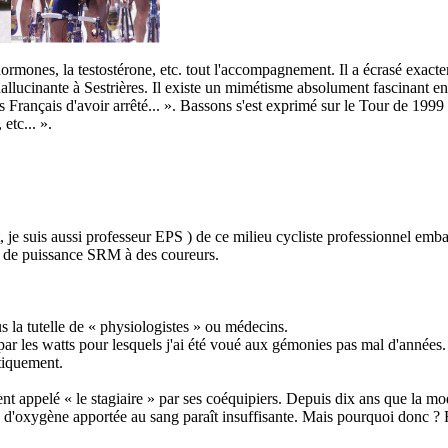
hormones, la testostérone, etc. tout l'accompagnement. Il a écrasé exac
allucinante à Sestrières. Il existe un mimétisme absolument fascinant ent
Français d'avoir arrêté... ». Bassons s'est exprimé sur le Tour de 1999 e
etc... ».
t, je suis aussi professeur EPS ) de ce milieu cycliste professionnel emba
urs de puissance SRM à des coureurs.
us la tutelle de « physiologistes » ou médecins.
e par les watts pour lesquels j'ai été voué aux gémonies pas mal d'années.
atiquement.
ent appelé « le stagiaire » par ses coéquipiers. Depuis dix ans que la mo
 d'oxygène apportée au sang paraît insuffisante. Mais pourquoi donc ? F