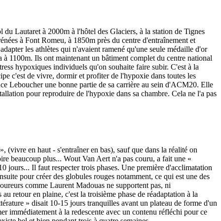
 du Lautaret à 2000m à l'hôtel des Glaciers, à la station de Tignes
Pyrénées à Font Romeu, à 1850m près du centre d'entraînement et
adapter les athlètes qui n'avaient ramené qu'une seule médaille d'or
 à 1100m. Ils ont maintenant un bâtiment complet du centre national
ress hypoxiques individuels qu'on souhaite faire subir. C'est à la
c'est de vivre, dormir et profiter de l'hypoxie dans toutes les
rence Leboucher une bonne partie de sa carrière au sein d'ACM20. Elle
tallation pour reproduire de l'hypoxie dans sa chambre. Cela ne l'a pas
 (vivre en haut - s'entraîner en bas), sauf que dans la réalité on
voire beaucoup plus... Wout Van Aert n'a pas couru, a fait une «
jours... Il faut respecter trois phases. Une première d'acclimatation
e ensuite pour créer des globules rouges notamment, ce qui est une des
ins coureurs comme Laurent Madouas ne supportent pas, ni
u retour en plaine, c'est la troisième phase de réadaptation à la
rature » disait 10-15 jours tranquilles avant un plateau de forme d'un
mmer immédiatement à la redescente avec un contenu réfléchi pour ce
xiste bel et bien pendant trois à quatre semaines.