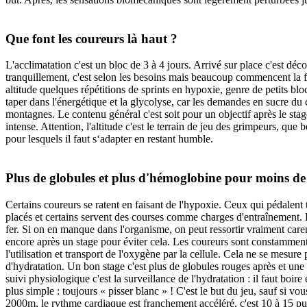
Que font les coureurs là haut ?
L'acclimatation c'est un bloc de 3 à 4 jours. Arrivé sur place c'est déc
tranquillement, c'est selon les besoins mais beaucoup commencent la for
altitude quelques répétitions de sprints en hypoxie, genre de petits b
taper dans l'énergétique et la glycolyse, car les demandes en sucre du c
montagnes. Le contenu général c'est soit pour un objectif après le stag
intense. Attention, l'altitude c'est le terrain de jeu des grimpeurs, qu
pour lesquels il faut s‘adapter en restant humble.
Plus de globules et plus d'hémoglobine pour moins de
Certains coureurs se ratent en faisant de l'hypoxie. Ceux qui pédalent 
placés et certains servent des courses comme charges d'entraînement. D
fer. Si on en manque dans l'organisme, on peut ressortir vraiment car
encore après un stage pour éviter cela. Les coureurs sont constamment 
l'utilisation et transport de l'oxygène par la cellule. Cela ne se mesu
d'hydratation. Un bon stage c'est plus de globules rouges après et une
suivi physiologique c'est la surveillance de l'hydratation : il faut boire
plus simple : toujours « pisser blanc » ! C'est le but du jeu, sauf si v
2000m, le rythme cardiaque est franchement accéléré, c'est 10 à 15 pul