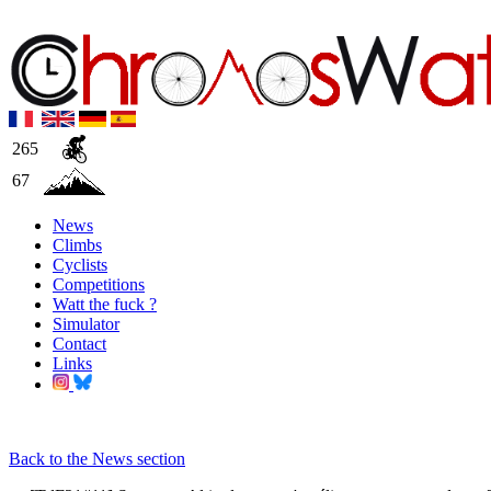
265
67
News
Climbs
Cyclists
Competitions
Watt the fuck ?
Simulator
Contact
Links
Back to the News section