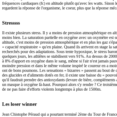
fréquences cardiaques (fc) en altitude plutôt qu'avec les watts. Sinon 
regardent la réponse de l'organisme, le coeur, plus que la réponse méc
Stresssss
Il existe plusieurs stress. Il y a moins de pression atmosphérique en al
moins bien. La saturation partielle en oxygène avec un oxymètre est s
altitude, c'est moins de pression atmosphérique et en plus les gaz s'épan
« capacité respiratoire » qu'en plaine. Quand ils arrivent en stage la 
recherchés pour des adaptations. Sous tente hypoxique, le stress barom
quelques jours, les athlètes se stabilisent vers 91%. Au dessus de 2000m
à 8% d'apport en oxygène dans le sang, même si l'air n'est jamais pau
moindre pression et dans le même volume inspiré le coureur en a moins, 
ont de bons poumons. Les sensations « bizarres » passent au bout de qu
des glucides et d'aliments dotés en fer, il existe une baisse du « pouvo
qu'il faudrait prendre des antioxydants (levure de bière, compléments 
un masque à oxygène là-haut. Pourquoi alors s'y rendre ? Ce troisième stre
de ne pas faire d'efforts violents longtemps à plus de 1500m.
Les loser winner
Jean Chistophe Péraud qui a pourtant terminé 2ème du Tour de France ne