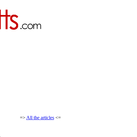
=>
All the articles
<=