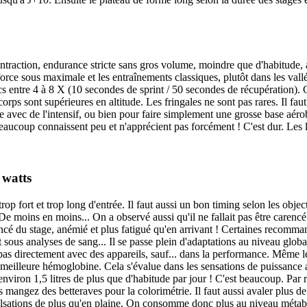
ontraction, endurance stricte sans gros volume, moindre que d'habitude, a
ce sous maximale et les entraînements classiques, plutôt dans les vallée
locs entre 4 à 8 X (10 secondes de sprint / 50 secondes de récupération)
orps sont supérieures en altitude. Les fringales ne sont pas rares. Il fau
e avec de l'intensif, ou bien pour faire simplement une grosse base aérob
e beaucoup connaissent peu et n'apprécient pas forcément ! C'est dur. Les l
 watts
trop fort et trop long d'entrée. Il faut aussi un bon timing selon les obj
e moins en moins... On a observé aussi qu'il ne fallait pas être carencé
encé du stage, anémié et plus fatigué qu'en arrivant ! Certaines recomma
sous analyses de sang... Il se passe plein d'adaptations au niveau global
re pas directement avec des appareils, sauf... dans la performance. Même
 meilleure hémoglobine. Cela s'évalue dans les sensations de puissance a
 environ 1,5 litres de plus que d'habitude par jour ! C'est beaucoup. Par ré
ous mangez des betteraves pour la colorimétrie. Il faut aussi avaler plus
sations de plus qu'en plaine. On consomme donc plus au niveau métabolis