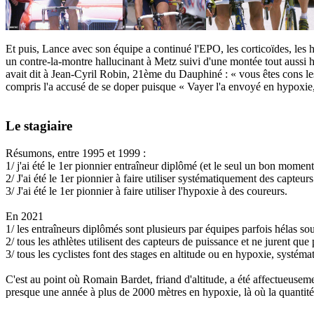
Et puis, Lance avec son équipe a continué l'EPO, les corticoïdes, les 
un contre-la-montre hallucinant à Metz suivi d'une montée tout aussi h
avait dit à Jean-Cyril Robin, 21ème du Dauphiné : « vous êtes cons les 
compris l'a accusé de se doper puisque « Vayer l'a envoyé en hypoxie, 
Le stagiaire
Résumons, entre 1995 et 1999 :
1/ j'ai été le 1er pionnier entraîneur diplômé (et le seul un bon momen
2/ J'ai été le 1er pionnier à faire utiliser systématiquement des capte
3/ J'ai été le 1er pionnier à faire utiliser l'hypoxie à des coureurs.
En 2021
1/ les entraîneurs diplômés sont plusieurs par équipes parfois hélas so
2/ tous les athlètes utilisent des capteurs de puissance et ne jurent qu
3/ tous les cyclistes font des stages en altitude ou en hypoxie, systém
C'est au point où Romain Bardet, friand d'altitude, a été affectueusem
presque une année à plus de 2000 mètres en hypoxie, là où la quantité