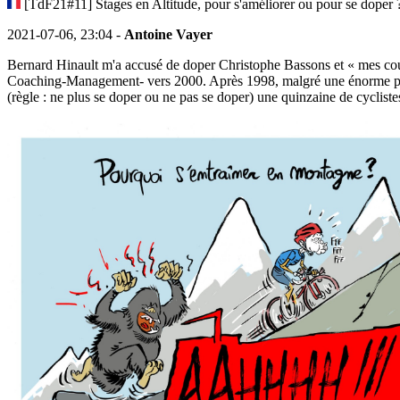
[TdF21#11] Stages en Altitude, pour s'améliorer ou pour se doper 
2021-07-06, 23:04 -
Antoine Vayer
Bernard Hinault m'a accusé de doper Christophe Bassons et « mes cour
Coaching-Management- vers 2000. Après 1998, malgré une énorme proposi
(règle : ne plus se doper ou ne pas se doper) une quinzaine de cyclist