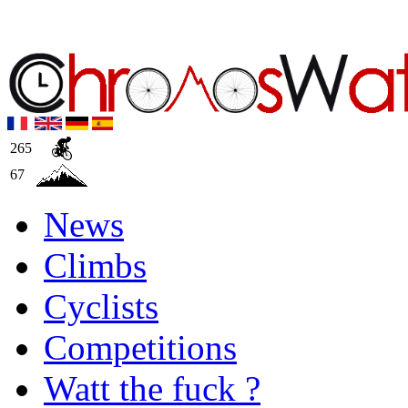
265
67
News
Climbs
Cyclists
Competitions
Watt the fuck ?