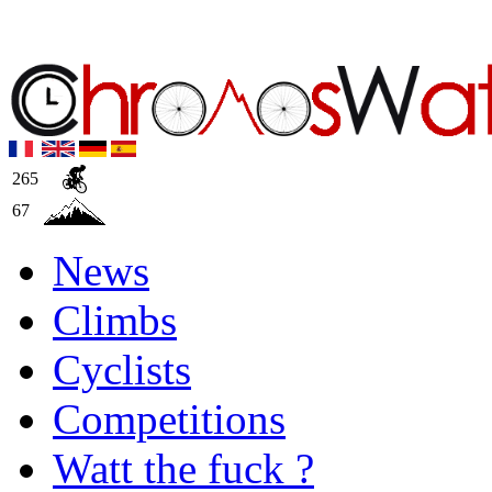
265
67
News
Climbs
Cyclists
Competitions
Watt the fuck ?