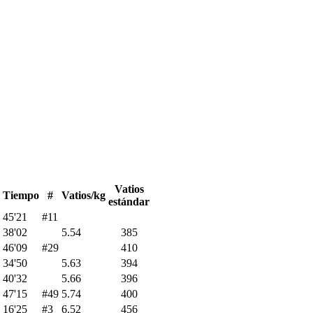
Vatios
Tiempo
#
Vatios/kg
estándar
45'21
#11
38'02
5.54
385
46'09
#29
410
34'50
5.63
394
40'32
5.66
396
47'15
#49
5.74
400
16'25
#3
6.52
456