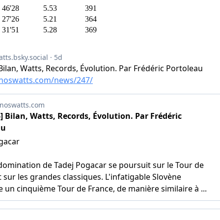
46'28
5.53
391
27'26
5.21
364
31'51
5.28
369