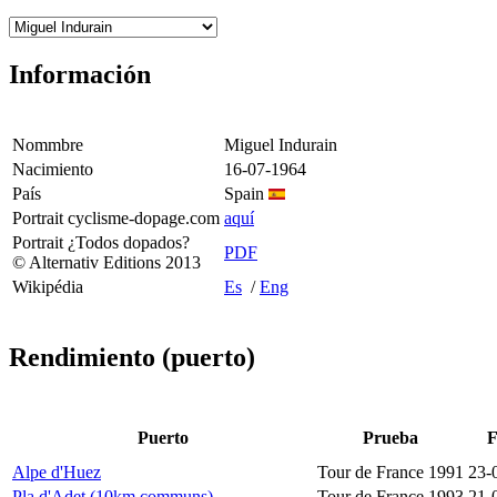
Información
Nommbre
Miguel Indurain
Nacimiento
16-07-1964
País
Spain
Portrait cyclisme-dopage.com
aquí
Portrait ¿Todos dopados?
PDF
© Alternativ Editions 2013
Wikipédia
Es
/
Eng
Rendimiento (puerto)
Puerto
Prueba
F
Alpe d'Huez
Tour de France 1991
23-
Pla d'Adet (10km communs)
Tour de France 1993
21-