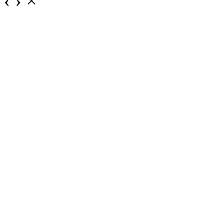
‹
›
×