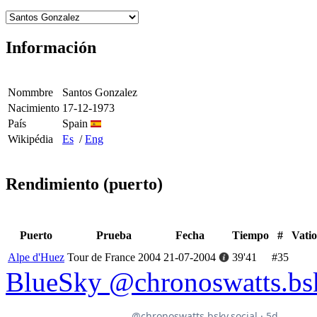
Información
Nommbre
Santos Gonzalez
Nacimiento
17-12-1973
País
Spain
Wikipédia
Es
/
Eng
Rendimiento (puerto)
Puerto
Prueba
Fecha
Tiempo
#
Vatio
Alpe d'Huez
Tour de France 2004
21-07-2004
39'41
#35
BlueSky @chronoswatts.bsk