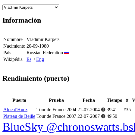
Información
Nommbre
Vladimir Karpets
Nacimiento
20-09-1980
País
Russian Federation
Wikipédia
Es
/
Eng
Rendimiento (puerto)
Puerto
Prueba
Fecha
Tiempo
#
V
Alpe d'Huez
Tour de France 2004
21-07-2004
39'41
#35
Plateau de Beille
Tour de France 2007
22-07-2007
49'50
BlueSky @chronoswatts.bsk