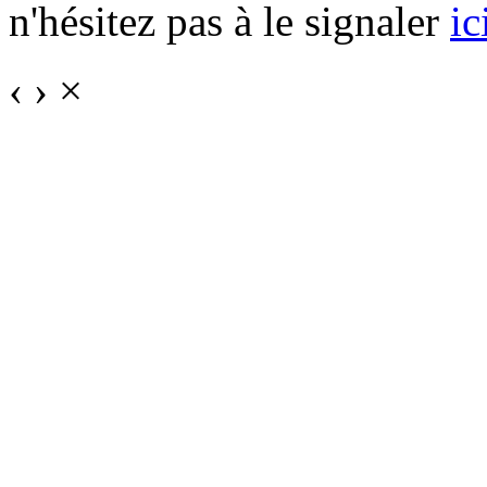
n'hésitez pas à le signaler
ic
‹
›
×