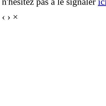
n'hésitez pas à le signaler
ic
‹
›
×