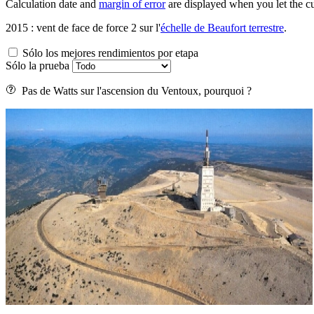
Calculation date and
margin of error
are displayed when you let the cu
2015 : vent de face de force 2 sur l'
échelle de Beaufort terrestre
.
Sólo los mejores rendimientos por etapa
Sólo la prueba
Pas de Watts sur l'ascension du Ventoux, pourquoi ?