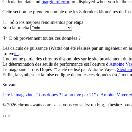
Calculation date and
margin of error
are displayed when you let the cu
Cette section ne prend en compte que les 8 derniers kilomètres de l'asc
Sólo los mejores rendimientos por etapa
Sólo la prueba
D'où proviennent toutes ces données ?
Les calculs de puissance (Watts) ont été réalisés par un ingénieur en a
trouve
ici
.
Une bonne partie des chronos disponibles sur le site proviennent du 
La détermination des seuils de performance est l'oeuvre d'
Antoine Vay
Le magazine "Tous Dopés ?" a été réalisé par Antoine Vayer,
Stépha
Enfin, la synthèse et la mise en ligne de toutes ces données est à met
Suivant
Lire le magazine "Tous dopés ? La preuve par 21" d'Antoine Vayer et
© 2026 chronoswatts.com - si vous constatez un bug, n'hésitez pas à
‹
›
×