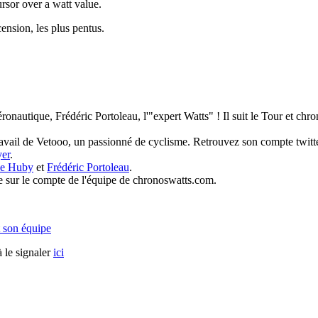
rsor over a watt value.
ension, les plus pentus.
éronautique, Frédéric Portoleau, l'"expert Watts" ! Il suit le Tour et ch
travail de Vetooo, un passionné de cyclisme. Retrouvez son compte twit
er
.
ne Huby
et
Frédéric Portoleau
.
tre sur le compte de l'équipe de chronoswatts.com.
 son équipe
 le signaler
ici