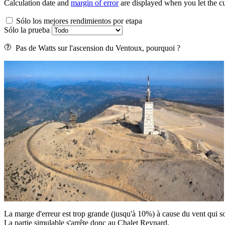
Calculation date and
margin of error
are displayed when you let the cu
Sólo los mejores rendimientos por etapa
Sólo la prueba
Pas de Watts sur l'ascension du Ventoux, pourquoi ?
La marge d'erreur est trop grande (jusqu'à 10%) à cause du vent qui sou
La partie simulable s'arrête donc au Chalet Reynard.