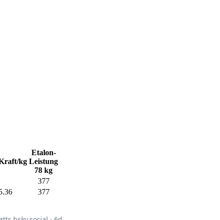
Etalon-
Kraft/kg
Leistung
78 kg
377
5.36
377