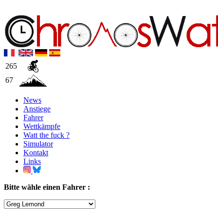
265
67
News
Anstiege
Fahrer
Wettkämpfe
Watt the fuck ?
Simulator
Kontakt
Links
Bitte wähle einen Fahrer :