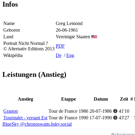
Infos
Name
Greg Lemond
Geboren
26-06-1961
Land
Vereinigte Staaten
Portrait Nicht Normal ?
PDF
© Alternativ Editions 2013
Wikipédia
De
/
Eng
Leistungen (Anstieg)
Anstieg
Etappe
Datum
Zeit
#
Granon
Tour de France 1986
20-07-1986
41'10
Tourmalet - versant Est
Tour de France 1990
17-07-1990
43'27
BlueSky @chronoswatts.bsky.social