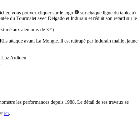
ficher, vous pouvez cliquer sur le logo
sur chaque ligne du tableau).
tée du Tourmalet avec Delgado et Indurain et réduit son retard sur le
stimé aux alentours de 37')
is attaque avant La Mongie. Il est rattrapé par Indurain maillot jaune
e Luz Ardiden.
.
ronomètre les performances depuis 1988. Le détail de ses travaux se
ter
ici
.