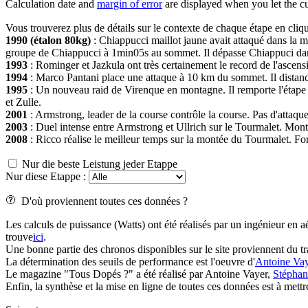
Calculation date and
margin of error
are displayed when you let the cu
Vous trouverez plus de détails sur le contexte de chaque étape en cliqu
1990 (étalon 80kg)
: Chiappucci maillot jaune avait attaqué dans la 
groupe de Chiappucci à 1min05s au sommet. Il dépasse Chiappuci dans 
1993
: Rominger et Jazkula ont très certainement le record de l'asce
1994
: Marco Pantani place une attaque à 10 km du sommet. Il distance
1995
: Un nouveau raid de Virenque en montagne. Il remporte l'étape à
et Zulle.
2001
: Armstrong, leader de la course contrôle la course. Pas d'attaqu
2003
: Duel intense entre Armstrong et Ullrich sur le Tourmalet. Mont
2008
: Ricco réalise le meilleur temps sur la montée du Tourmalet. Fo
Nur die beste Leistung jeder Etappe
Nur diese Etappe :
D'où proviennent toutes ces données ?
Les calculs de puissance (Watts) ont été réalisés par un ingénieur en a
trouve
ici
.
Une bonne partie des chronos disponibles sur le site proviennent du 
La détermination des seuils de performance est l'oeuvre d'
Antoine Vay
Le magazine "Tous Dopés ?" a été réalisé par Antoine Vayer,
Stépha
Enfin, la synthèse et la mise en ligne de toutes ces données est à met