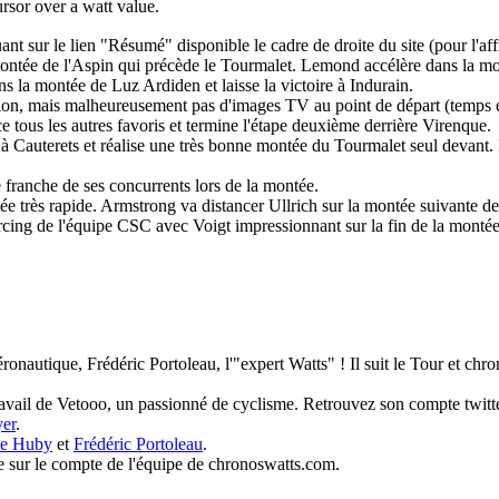
rsor over a watt value.
ant sur le lien "Résumé" disponible le cadre de droite du site (pour l'af
montée de l'Aspin qui précède le Tourmalet. Lemond accélère dans la mon
la montée de Luz Ardiden et laisse la victoire à Indurain.
nsion, mais malheureusement pas d'images TV au point de départ (temps e
 tous les autres favoris et termine l'étape deuxième derrière Virenque.
 Cauterets et réalise une très bonne montée du Tourmalet seul devant. Ri
e franche de ses concurrents lors de la montée.
ée très rapide. Armstrong va distancer Ullrich sur la montée suivante d
rcing de l'équipe CSC avec Voigt impressionnant sur la fin de la montée
éronautique, Frédéric Portoleau, l'"expert Watts" ! Il suit le Tour et ch
travail de Vetooo, un passionné de cyclisme. Retrouvez son compte twit
er
.
ne Huby
et
Frédéric Portoleau
.
tre sur le compte de l'équipe de chronoswatts.com.