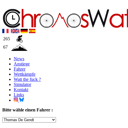
265
67
News
Anstiege
Fahrer
Wettkämpfe
Watt the fuck ?
Simulator
Kontakt
Links
Bitte wähle einen Fahrer :