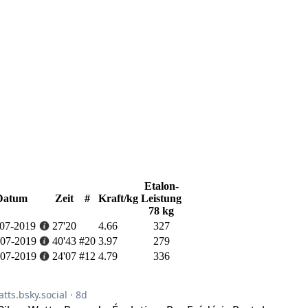
Etalon-
Datum
Zeit
#
Kraft/kg
Leistung
78 kg
-07-2019
27'20
4.66
327
-07-2019
40'43
#20
3.97
279
-07-2019
24'07
#12
4.79
336