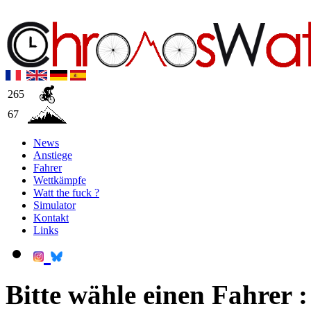
265
67
News
Anstiege
Fahrer
Wettkämpfe
Watt the fuck ?
Simulator
Kontakt
Links
Bitte wähle einen Fahrer :