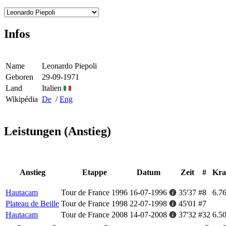
Infos
Name
Leonardo Piepoli
Geboren
29-09-1971
Land
Italien
Wikipédia
De
/
Eng
Leistungen (Anstieg)
Anstieg
Etappe
Datum
Zeit
#
Kra
Hautacam
Tour de France 1996
16-07-1996
35'37
#8
6.7
Plateau de Beille
Tour de France 1998
22-07-1998
45'01
#7
Hautacam
Tour de France 2008
14-07-2008
37'32
#32
6.5