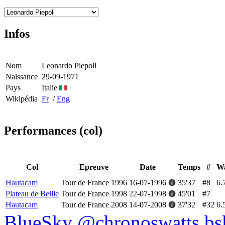
Infos
Nom
Leonardo Piepoli
Naissance
29-09-1971
Pays
Italie
Wikipédia
Fr
/
Eng
Performances (col)
Col
Epreuve
Date
Temps
#
Wa
Hautacam
Tour de France 1996
16-07-1996
35'37
#8
6.
Plateau de Beille
Tour de France 1998
22-07-1998
45'01
#7
Hautacam
Tour de France 2008
14-07-2008
37'32
#32
6.
BlueSky @chronoswatts.bsk