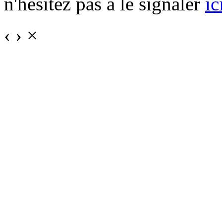
n'hésitez pas à le signaler
ic
‹
›
×