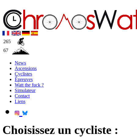
265
67
News
Ascensions
Cyclistes
Épreuves
Watt the fuck ?
Simulateur
Contact
Liens
Choisissez un cycliste :