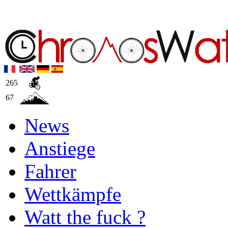
265
67
News
Anstiege
Fahrer
Wettkämpfe
Watt the fuck ?