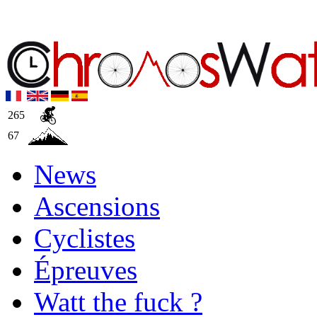
265
67
News
Ascensions
Cyclistes
Épreuves
Watt the fuck ?