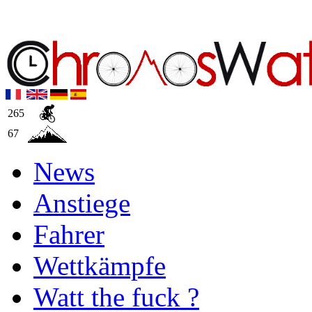
265
67
News
Anstiege
Fahrer
Wettkämpfe
Watt the fuck ?