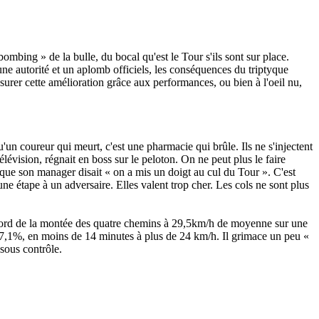
ombing » de la bulle, du bocal qu'est le Tour s'ils sont sur place.
 autorité et un aplomb officiels, les conséquences du triptyque
surer cette amélioration grâce aux performances, ou bien à l'oeil nu,
u'un coureur qui meurt, c'est une pharmacie qui brûle. Ils ne s'injectent
évision, régnait en boss sur le peloton. On ne peut plus le faire
rs que son manager disait « on a mis un doigt au cul du Tour ». C'est
 une étape à un adversaire. Elles valent trop cher. Les cols ne sont plus
 record de la montée des quatre chemins à 29,5km/h de moyenne sur une
 à 7,1%, en moins de 14 minutes à plus de 24 km/h. Il grimace un peu «
sous contrôle.