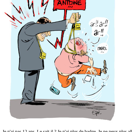
Je n'ai pas 12 ans. Le sait-il ? Je n'ai plus de badge. Je ne peux plus 