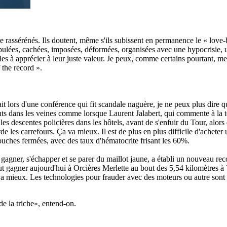
re rassérénés. Ils doutent, même s'ils subissent en permanence le « love-b
es, cachées, imposées, déformées, organisées avec une hypocrisie, une
les à apprécier à leur juste valeur. Je peux, comme certains pourtant, me
 the record ».
ait lors d'une conférence qui fit scandale naguère, je ne peux plus dire q
ts dans les veines comme lorsque Laurent Jalabert, qui commente à la tél
 les descentes policières dans les hôtels, avant de s'enfuir du Tour, alo
arde les carrefours. Ça va mieux. Il est de plus en plus difficile d'acheter
hes fermées, avec des taux d'hématocrite frisant les 60%.
a gagner, s'échapper et se parer du maillot jaune, a établi un nouveau
peut gagner aujourd'hui à Orcières Merlette au bout des 5,54 kilomètres
a mieux. Les technologies pour frauder avec des moteurs ou autre sont 
de la triche», entend-on.