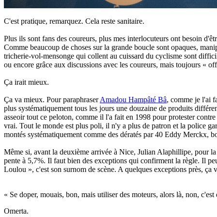
C'est pratique, remarquez. Cela reste sanitaire.
Plus ils sont fans des coureurs, plus mes interlocuteurs ont besoin d'êt
Comme beaucoup de choses sur la grande boucle sont opaques, manipulé
tricherie-vol-mensonge qui collent au cuissard du cyclisme sont diffici
ou encore grâce aux discussions avec les coureurs, mais toujours « off
Ça irait mieux.
Ça va mieux. Pour paraphraser
Amadou Hampâté Bâ
, comme je l'ai f
plus systématiquement tous les jours une douzaine de produits différen
asseoir tout ce peloton, comme il l'a fait en 1998 pour protester contre
vrai. Tout le monde est plus poli, il n'y a plus de patron et la police g
montés systématiquement comme des dératés par 40 Eddy Merckx, bouc
Même si, avant la deuxième arrivée à Nice, Julian Alaphillipe, pour l
pente à 5,7%. Il faut bien des exceptions qui confirment la règle. Il 
Loulou », c'est son surnom de scène. A quelques exceptions près, ça v
« Se doper, mouais, bon, mais utiliser des moteurs, alors là, non, c'est 
Omerta.