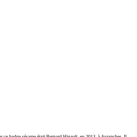
acher ce badge sésame était Bernard Hinault, en 2013, à Avranches. Il