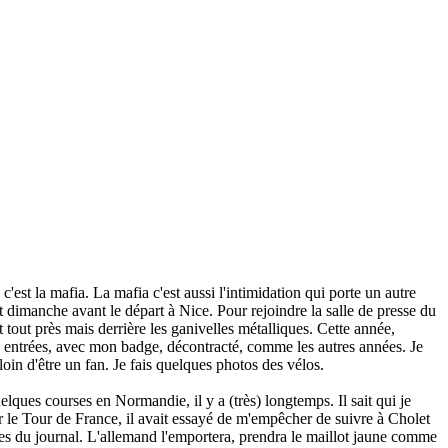
'est la mafia. La mafia c'est aussi l'intimidation qui porte un autre
t dimanche avant le départ à Nice. Pour rejoindre la salle de presse du
t tout près mais derrière les ganivelles métalliques. Cette année,
ux entrées, avec mon badge, décontracté, comme les autres années. Je
 loin d'être un fan. Je fais quelques photos des vélos.
uelques courses en Normandie, il y a (très) longtemps. Il sait qui je
 sur le Tour de France, il avait essayé de m'empêcher de suivre à Cholet
es du journal. L'allemand l'emportera, prendra le maillot jaune comme