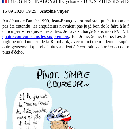
[BLOG-FESTINABOY#18] Cyclisme à DEUX VITESSES et 
16-09-2020, 19:25 -
Antoine Vayer
Au début de l'année 1999, Jean-François, journaliste, qui était mon ami
pas été entendu, les enquêteurs n'avaient pas jugé bon de le faire à la f
d'inculper Virenque, entre autres. Je l'avais chargé (dans mon PV !). 
quatre coureurs dans les six premiers
, 1er, 2ème, 5ème, 6ème. Les 3èm
logique néerlandaise de la Rabobank, avec un même rendement supérieur 
outrageusement quand d'autres avaient été contraints d'arrêter ou de ne
plus d'écho.