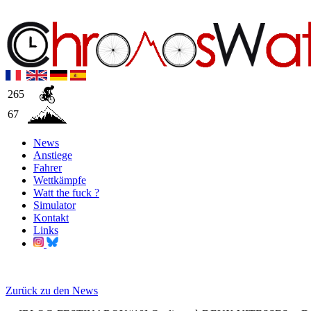
265
67
News
Anstiege
Fahrer
Wettkämpfe
Watt the fuck ?
Simulator
Kontakt
Links
Zurück zu den News