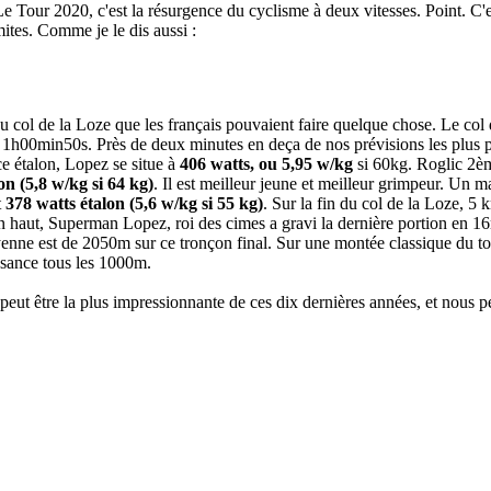
Le Tour 2020, c'est la résurgence du cyclisme à deux vitesses. Point. C'e
imites. Comme je le dis aussi :
du col de la Loze que les français pouvaient faire quelque chose. Le c
 en 1h00min50s. Près de deux minutes en deça de nos prévisions les plus 
ce étalon, Lopez se situe à
406 watts, ou 5,95 w/kg
si 60kg. Roglic 2è
on (5,8 w/kg si 64 kg)
. Il est meilleur jeune et meilleur grimpeur. Un m
t
378 watts étalon (5,6 w/kg si 55 kg)
. Sur la fin du col de la Loze, 5
haut, Superman Lopez, roi des cimes a gravi la dernière portion en 1
oyenne est de 2050m sur ce tronçon final. Sur une montée classique du to
ssance tous les 1000m.
peut être la plus impressionnante de ces dix dernières années, et nous 