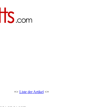
=>
Liste der Artikel
<=