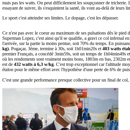
mais pas les watts. On peut difficilement les soupçonner de tricherie. 
essayant de suivre, ils s'esquintent la santé, ils vont au-delà de leurs l
Le sport c'est atteindre ses limites. Le dopage, c'est les dépasser.
Ce n'est pas avec le coeur au maximum de ses pulsations dès le pied 
Superman Lopez, c'est ainsi qu'il se qualifie, a gravi ce col infernal
l'arrivée, sur la partie la moins pentue, soit 70% du temps. En puissan
kg)
. Pogaçar, 3ème, termine à 30s, soit 1h01min20s et
403 watts étal
premier Français, a concédé 3min59s, soit un temps de 1h04min49s e
où les rendements sont vraiment moins bons, 1803m en bas, 2302m en 
est de
432 watts à 6,3 w/kg
. C'est trop exceptionnel car l'altitude m
étalon pour le même effort avec l'hypothèse d'une perte de 6% de pui
C'est une grande performance presque collective pour un final de col, 