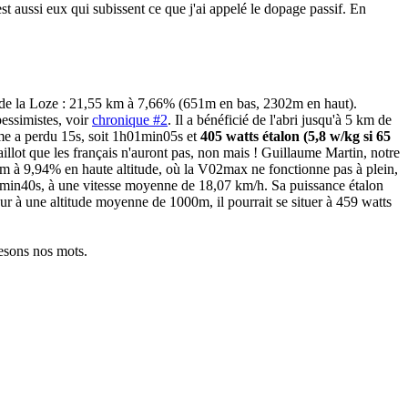
st aussi eux qui subissent ce que j'ai appelé le dopage passif. En
ol de la Loze : 21,55 km à 7,66% (651m en bas, 2302m en haut).
pessimistes, voir
chronique #2
. Il a bénéficié de l'abri jusqu'à 5 km de
me a perdu 15s, soit 1h01min05s et
405 watts étalon (5,8 w/kg si 65
aillot que les français n'auront pas, non mais ! Guillaume Martin, notre
 km à 9,94% en haute altitude, où la V02max ne fonctionne pas à plein,
6min40s, à une vitesse moyenne de 18,07 km/h. Sa puissance étalon
ur à une altitude moyenne de 1000m, il pourrait se situer à 459 watts
pesons nos mots.