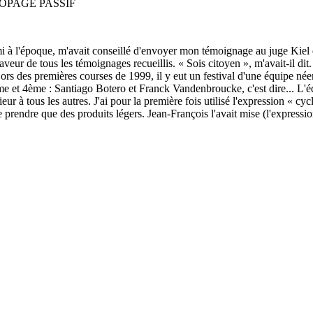
DOPAGE PASSIF
 à l'époque, m'avait conseillé d'envoyer mon témoignage au juge Kiel qui 
aveur de tous les témoignages recueillis. « Sois citoyen », m'avait-il dit.
Lors des premières courses de 1999, il y eut un festival d'une équipe né
e et 4ème : Santiago Botero et Franck Vandenbroucke, c'est dire... L'éq
à tous les autres. J'ai pour la première fois utilisé l'expression « cyc
 prendre que des produits légers. Jean-François l'avait mise (l'expressi