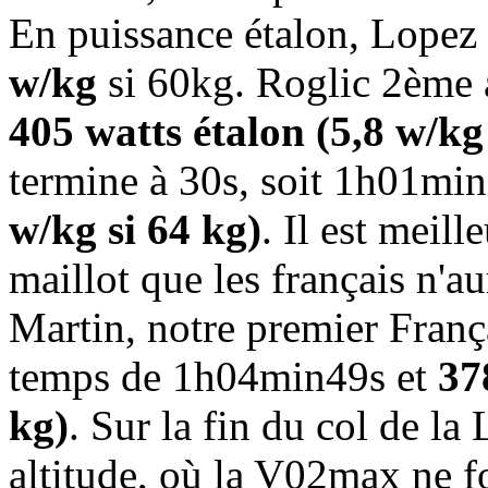
En puissance étalon, Lopez 
w/kg
si 60kg. Roglic 2ème 
405 watts étalon (5,8 w/kg
termine à 30s, soit 1h01mi
w/kg si 64 kg)
. Il est meil
maillot que les français n'a
Martin, notre premier Franç
temps de 1h04min49s et
37
kg)
. Sur la fin du col de l
altitude, où la V02max ne fo