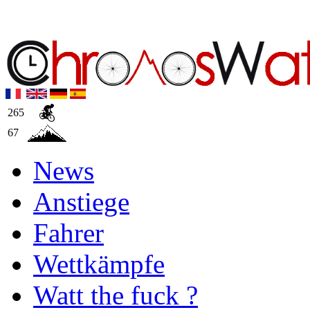
265
67
News
Anstiege
Fahrer
Wettkämpfe
Watt the fuck ?