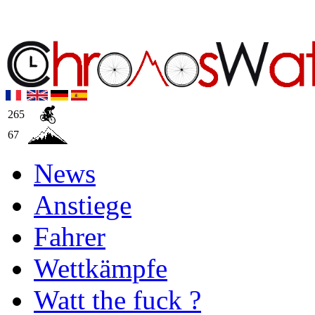
265
67
News
Anstiege
Fahrer
Wettkämpfe
Watt the fuck ?