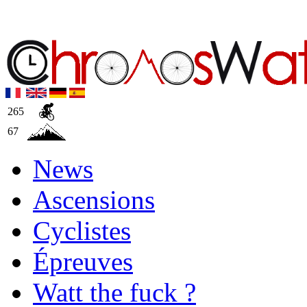
265
67
News
Ascensions
Cyclistes
Épreuves
Watt the fuck ?