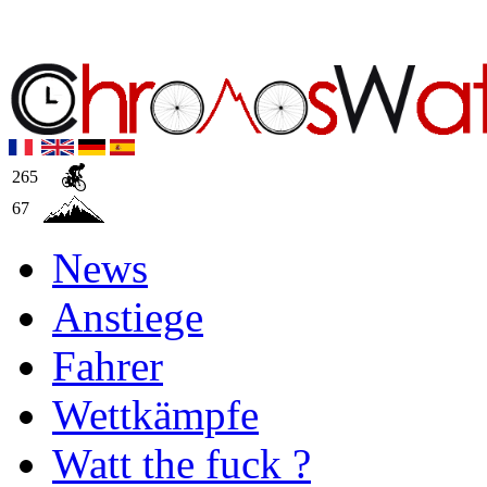
265
67
News
Anstiege
Fahrer
Wettkämpfe
Watt the fuck ?