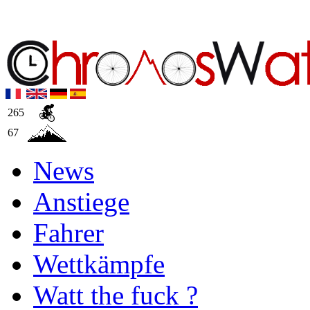
265
67
News
Anstiege
Fahrer
Wettkämpfe
Watt the fuck ?