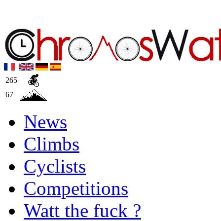
265
67
News
Climbs
Cyclists
Competitions
Watt the fuck ?