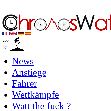
265
67
News
Anstiege
Fahrer
Wettkämpfe
Watt the fuck ?