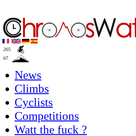
265
67
News
Climbs
Cyclists
Competitions
Watt the fuck ?