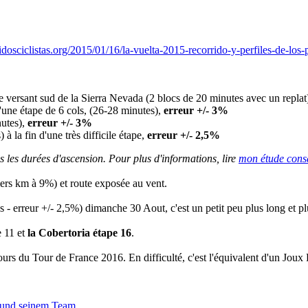
idosciclistas.org/2015/01/16/la-vuelta-2015-recorrido-y-perfiles-de-los-
e versant sud de la Sierra Nevada (2 blocs de 20 minutes avec un replat
d'une étape de 6 cols, (26-28 minutes),
erreur +/- 3%
utes),
erreur +/- 3%
à la fin d'une très difficile étape,
erreur +/- 2,5%
s les durées d'ascension. Pour plus d'informations, lire
mon étude consa
iers km à 9%) et route exposée au vent.
s - erreur +/- 2,5%) dimanche 30 Aout, c'est un petit peu plus long et 
e 11 et
la Cobertoria étape 16
.
ours du Tour de France 2016. En difficulté, c'est l'équivalent d'un Jou
 und seinem Team