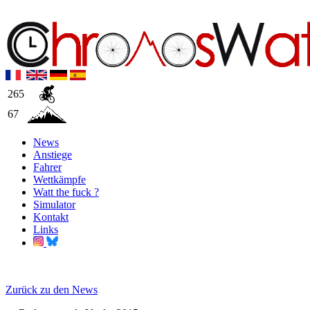
265
67
News
Anstiege
Fahrer
Wettkämpfe
Watt the fuck ?
Simulator
Kontakt
Links
Zurück zu den News