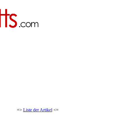
=>
Liste der Artikel
<=