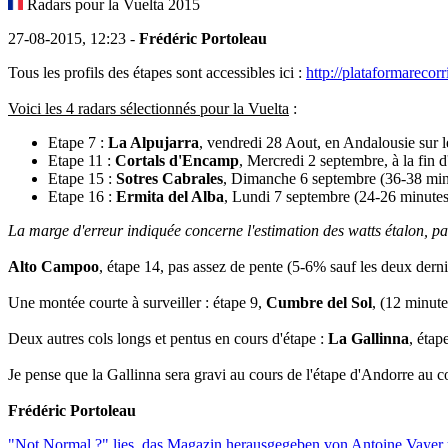
Radars pour la Vuelta 2015
27-08-2015, 12:23 -
Frédéric Portoleau
Tous les profils des étapes sont accessibles ici :
http://plataformarecorr
Voici les 4 radars sélectionnés pour la Vuelta
:
Etape 7 :
La Alpujarra
, vendredi 28 Aout, en Andalousie sur l
Etape 11 :
Cortals d'Encamp
, Mercredi 2 septembre, à la fin 
Etape 15 :
Sotres Cabrales
, Dimanche 6 septembre (36-38 min
Etape 16 :
Ermita del Alba
, Lundi 7 septembre (24-26 minutes) 
La marge d'erreur indiquée concerne l'estimation des watts étalon, pa
Alto Campoo
, étape 14, pas assez de pente (5-6% sauf les deux dern
Une montée courte à surveiller : étape 9,
Cumbre del Sol
, (12 minute
Deux autres cols longs et pentus en cours d'étape :
La Gallinna
, étap
Je pense que la Gallinna sera gravi au cours de l'étape d'Andorre au c
Frédéric Portoleau
"Not Normal ?" lies, das Magazin herausgegeben von Antoine Vayer