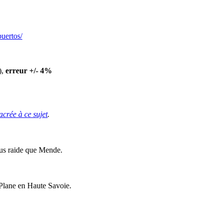
puertos/
),
erreur +/- 4%
crée à ce sujet
.
plus raide que Mende.
x Plane en Haute Savoie.