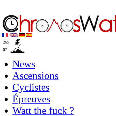
265
67
News
Ascensions
Cyclistes
Épreuves
Watt the fuck ?