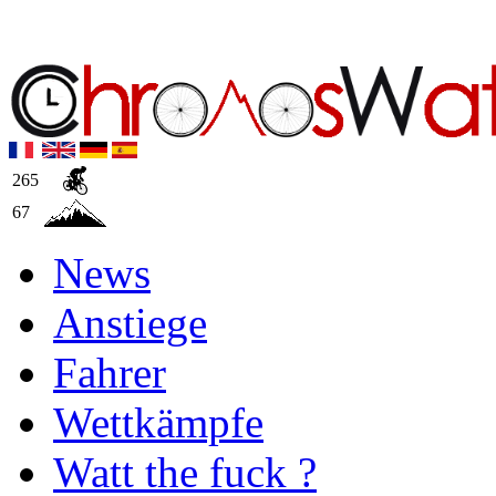
265
67
News
Anstiege
Fahrer
Wettkämpfe
Watt the fuck ?