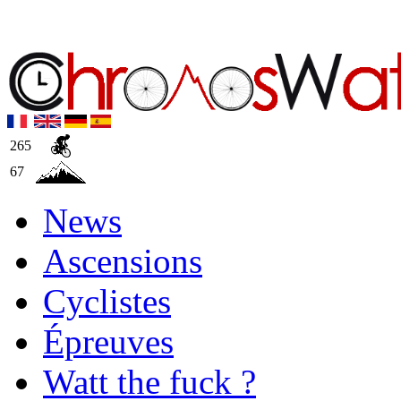
265
67
News
Ascensions
Cyclistes
Épreuves
Watt the fuck ?