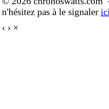
© 2026 chronoswatts.com -
n'hésitez pas à le signaler
ic
‹
›
×