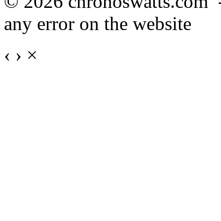
© 2026 chronoswatts.com 
any error on the website
‹
›
×