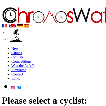
265
67
News
Climbs
Cyclists
Competitions
Watt the fuck ?
Simulator
Contact
Links
Please select a cyclist: