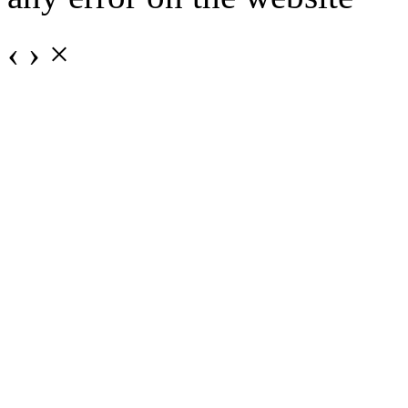
‹
›
×