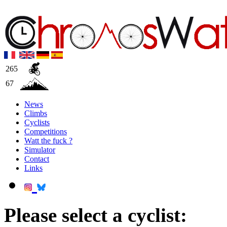
265
67
News
Climbs
Cyclists
Competitions
Watt the fuck ?
Simulator
Contact
Links
Please select a cyclist: