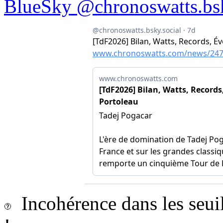
BlueSky @chronoswatts.bsk
Incohérence dans les seui