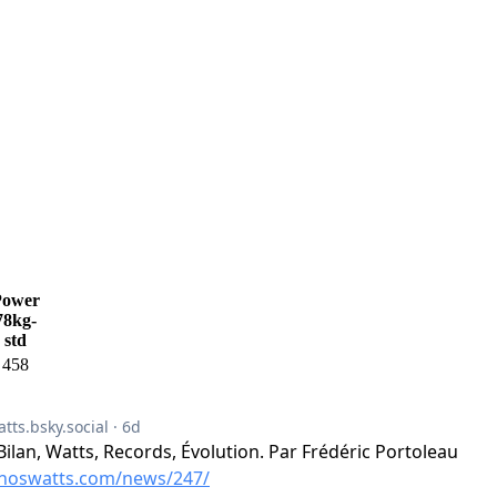
Power
78kg-
std
458