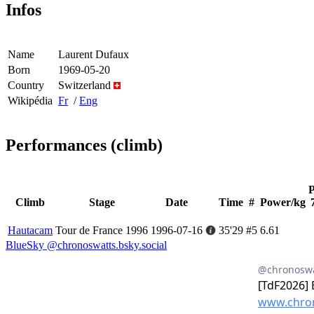
Infos
Name
Laurent Dufaux
Born
1969-05-20
Country
Switzerland
Wikipédia
Fr
/
Eng
Performances (climb)
Climb
Stage
Date
Time
#
Power/kg
Hautacam
Tour de France 1996
1996-07-16
35'29
#5
6.61
BlueSky @chronoswatts.bsky.social