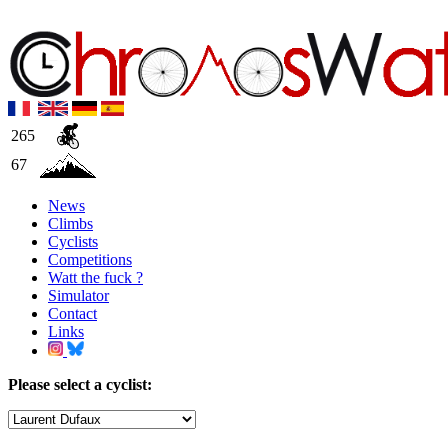
265
67
News
Climbs
Cyclists
Competitions
Watt the fuck ?
Simulator
Contact
Links
Please select a cyclist: