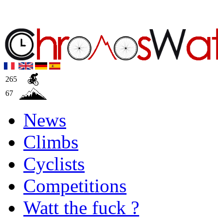
265
67
News
Climbs
Cyclists
Competitions
Watt the fuck ?