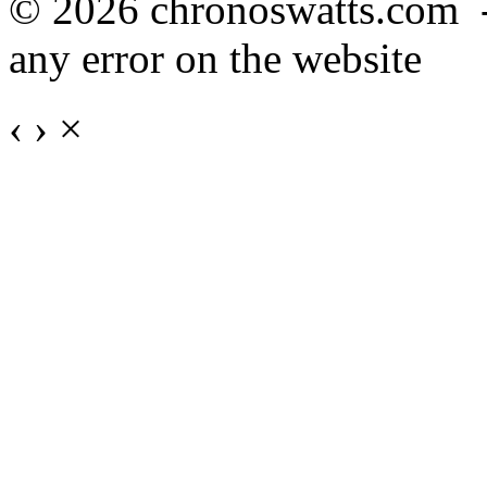
© 2026 chronoswatts.com 
any error on the website
‹
›
×