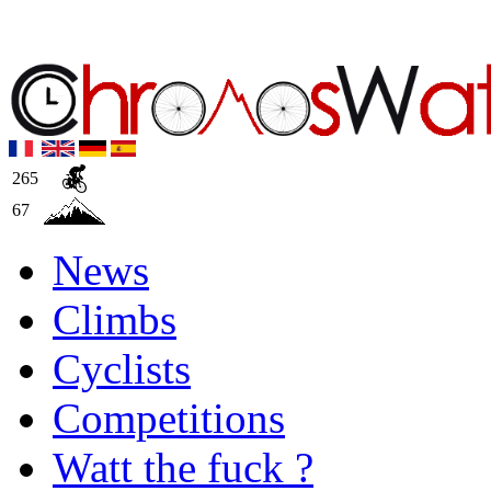
265
67
News
Climbs
Cyclists
Competitions
Watt the fuck ?