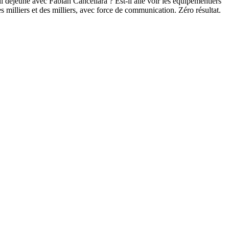
l déjeuné avec Fabian Cancellara ? Est-il allé voir les équipementiers
s milliers et des milliers, avec force de communication. Zéro résultat.