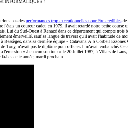
t INFORMATIQUES ?
parlons pas des
performances trop exceptionnelles pour être crédibles
de 
j'étais un coureur cadet, en 1979, il avait retardé notre petite course
ais. Lui du Sud-Ouest à Renazé dans ce département qui compte trois bo
ement émerveillé, sauf sa langue de travers qu'il avait l'habitude de mord
e à Bessèges, dans sa dernière équipe « Catavana-A.S Corbeil-Essones-Ced
de Tony, n'avait pas le diplôme pour officier. Il m'avait embauché. Cela
t à l'émission « à chacun son tour » le 20 Juillet 1987, à Villars de Lans
e là-bas cette année, mardi prochain.