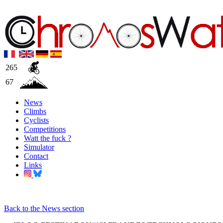
265
67
News
Climbs
Cyclists
Competitions
Watt the fuck ?
Simulator
Contact
Links
Back to the News section