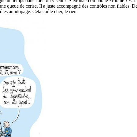
glic un temps dans l'oeil du viseur ? À Monaco où habite Froome ? A-t-i
 une queue de cerise. Il a juste accompagné des contrôles non fiables. De
les antidopage. Cela coûte cher, le rien.