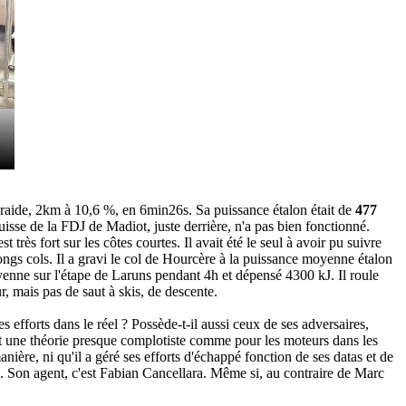
n raide, 2km à 10,6 %, en 6min26s. Sa puissance étalon était de
477
isse de la FDJ de Madiot, juste derrière, n'a pas bien fonctionné.
t très fort sur les côtes courtes. Il avait été le seul à avoir pu suivre
ongs cols. Il a gravi le col de Hourcère à la puissance moyenne étalon
oyenne sur l'étape de Laruns pendant 4h et dépensé 4300 kJ. Il roule
r, mais pas de saut à skis, de descente.
s efforts dans le réel ? Possède-t-il aussi ceux de ses adversaires,
it une théorie presque complotiste comme pour les moteurs dans les
ière, ni qu'il a géré ses efforts d'échappé fonction de ses datas et de
age. Son agent, c'est Fabian Cancellara. Même si, au contraire de Marc