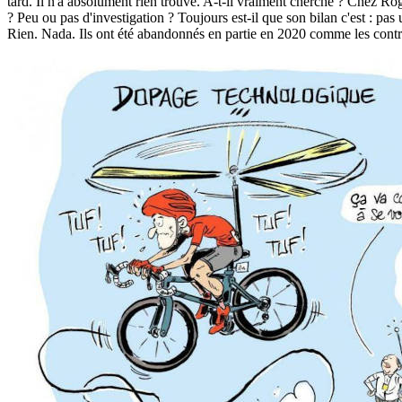
tard. Il n'a absolument rien trouvé. A-t-il vraiment cherché ? Chez Ro
? Peu ou pas d'investigation ? Toujours est-il que son bilan c'est : pas
Rien. Nada. Ils ont été abandonnés en partie en 2020 comme les contrô