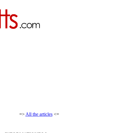
=>
All the articles
<=