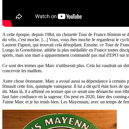
A cette époque, depuis 1984, un chouette Tour de France féminin se dé
du vélo, c'est moche. [...] Vous, vous êtes moche Je regarderai le cycli
Laurent Fignon, qui trouvait cela désopilant. Ensuite, ce Tour de Fran
Longo la Grenobloise, athlète la plus médaillée en France toutes disci
sports, mais son mari a apparemment commandé pas mal d'EPO sur inte
Ce sont des termes que Marc n'utiliserait plus. Cela lui vaudrait un shi
concevoir les maillots.
Autre chose étonnante. Marc a avoué aussi sa dépendance à certains pr
Hinault cette fois, quintuple vainqueur. Il lui a dit qu'il était hors d
dit. Mais là, il a affirmé en texture que ce serait une démarche non éth
faut faire confiance en la sagesse. On peut en 2020, faire des coming-ou
J'aime Marc et je lui rends bien. Les Mayennais, avec un temps de fe