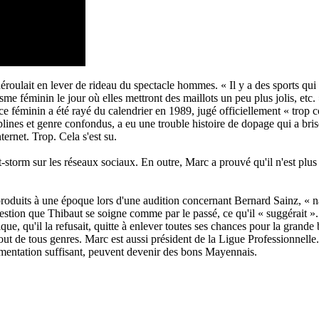
roulait en lever de rideau du spectacle hommes. « Il y a des sports qu
sme féminin le jour où elles mettront des maillots un peu plus jolis, etc.
ce féminin a été rayé du calendrier en 1989, jugé officiellement « trop 
plines et genre confondus, a eu une trouble histoire de dopage qui a bri
rnet. Trop. Cela s'est su.
t-storm sur les réseaux sociaux. En outre, Marc a prouvé qu'il n'est plus
oduits à une époque lors d'une audition concernant Bernard Sainz, « na
e question que Thibaut se soigne comme par le passé, ce qu'il « suggérait »
ique, qu'il la refusait, quitte à enlever toutes ses chances pour la grand
t de tous genres. Marc est aussi président de la Ligue Professionnelle. C
rmentation suffisant, peuvent devenir des bons Mayennais.