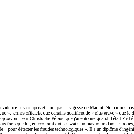
t d'évidence pas compris et n'ont pas la sagesse de Madiot. Ne parlons p
e », termes officiels, que certains qualifient de « plus grave » que le 
 à trop savoir. Jean-Christophe Péraud que j'ai entrainé quand il était
 plus forts que lui, en économisant ses watts un maximum dans les roues, s
 « pour détecter les fraudes technologiques ». Il a un diplôme d'ingéni