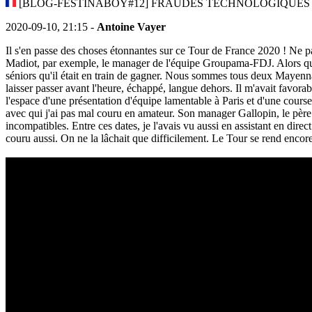
[BLOG-FESTINABOY#12] FRAUDES TECHNOLOGIQUES e
2020-09-10, 21:15 -
Antoine Vayer
Il s'en passe des choses étonnantes sur ce Tour de France 2020 ! Ne 
Madiot, par exemple, le manager de l'équipe Groupama-FDJ. Alors que 
séniors qu'il était en train de gagner. Nous sommes tous deux Mayenn
laisser passer avant l'heure, échappé, langue dehors. Il m'avait favorabl
l'espace d'une présentation d'équipe lamentable à Paris et d'une cours
avec qui j'ai pas mal couru en amateur. Son manager Gallopin, le père 
incompatibles. Entre ces dates, je l'avais vu aussi en assistant en direc
couru aussi. On ne la lâchait que difficilement. Le Tour se rend encor