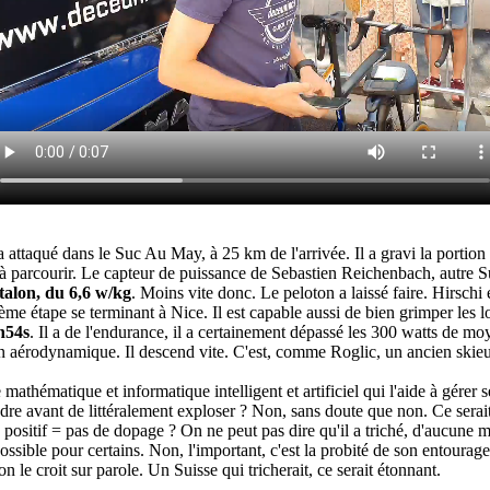
a attaqué dans le Suc Au May, à 25 km de l'arrivée. Il a gravi la portio
m à parcourir. Le capteur de puissance de Sebastien Reichenbach, autre Su
talon, du 6,6 w/kg
. Moins vite donc. Le peloton a laissé faire. Hirschi es
ème étape se terminant à Nice. Il est capable aussi de bien grimper les l
n54s
. Il a de l'endurance, il a certainement dépassé les 300 watts de m
ition aérodynamique. Il descend vite. C'est, comme Roglic, un ancien skieu
athématique et informatique intelligent et artificiel qui l'aide à gérer se
dre avant de littéralement exploser ? Non, sans doute que non. Ce sera
ositif = pas de dopage ? On ne peut pas dire qu'il a triché, d'aucune man
 possible pour certains. Non, l'important, c'est la probité de son entour
le croit sur parole. Un Suisse qui tricherait, ce serait étonnant.