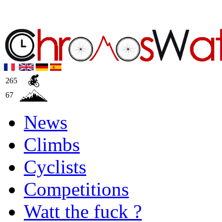
265
67
News
Climbs
Cyclists
Competitions
Watt the fuck ?