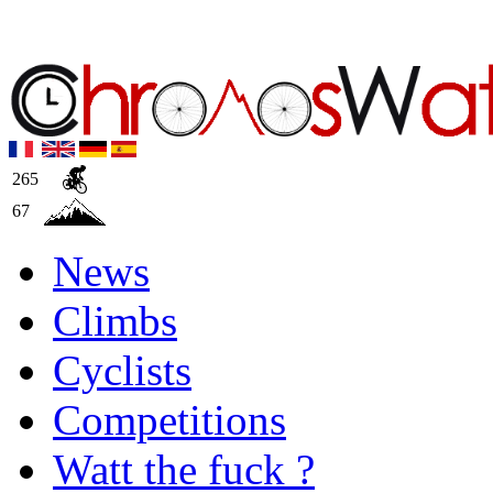
265
67
News
Climbs
Cyclists
Competitions
Watt the fuck ?