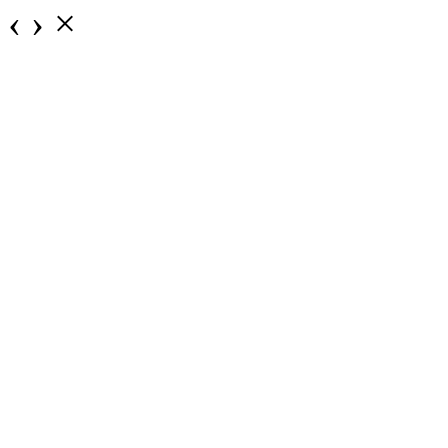
‹
›
×