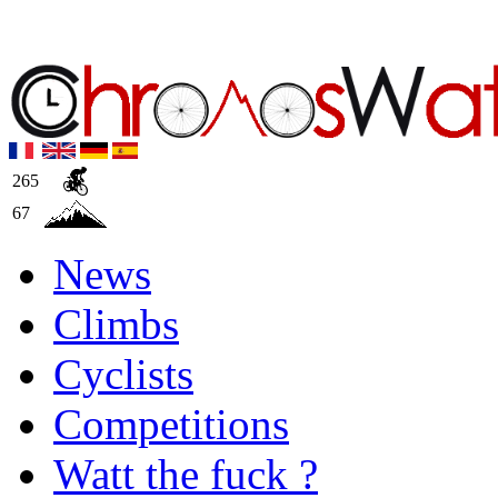
265
67
News
Climbs
Cyclists
Competitions
Watt the fuck ?