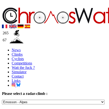
265
67
News
Climbs
Cyclists
Competitions
Watt the fuck ?
Simulator
Contact
Links
Please select a radar-climb :