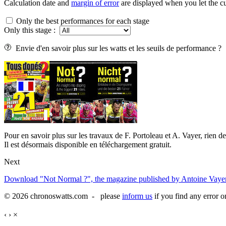
Calculation date and
margin of error
are displayed when you let the cu
Only the best performances for each stage
Only this stage :
Envie d'en savoir plus sur les watts et les seuils de performance ?
Pour en savoir plus sur les travaux de F. Portoleau et A. Vayer, rien d
Il est désormais disponible en téléchargement gratuit.
Next
Download "Not Normal ?", the magazine published by Antoine Vayer
© 2026 chronoswatts.com - please
inform us
if you find any error o
‹
›
×