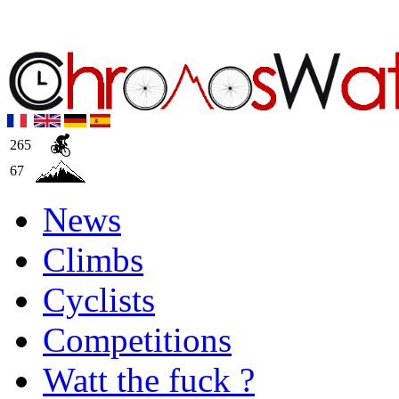
265
67
News
Climbs
Cyclists
Competitions
Watt the fuck ?