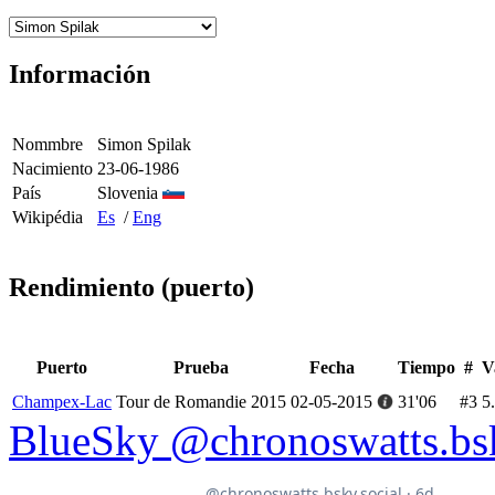
Información
Nommbre
Simon Spilak
Nacimiento
23-06-1986
País
Slovenia
Wikipédia
Es
/
Eng
Rendimiento (puerto)
Puerto
Prueba
Fecha
Tiempo
#
V
Champex-Lac
Tour de Romandie 2015
02-05-2015
31'06
#3
5
BlueSky @chronoswatts.bsk