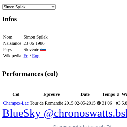
Infos
Nom
Simon Spilak
Naissance
23-06-1986
Pays
Slovénie
Wikipédia
Fr
/
Eng
Performances (col)
Col
Epreuve
Date
Temps
#
Wa
Champex-Lac
Tour de Romandie 2015
02-05-2015
31'06
#3
5.
BlueSky @chronoswatts.bsk