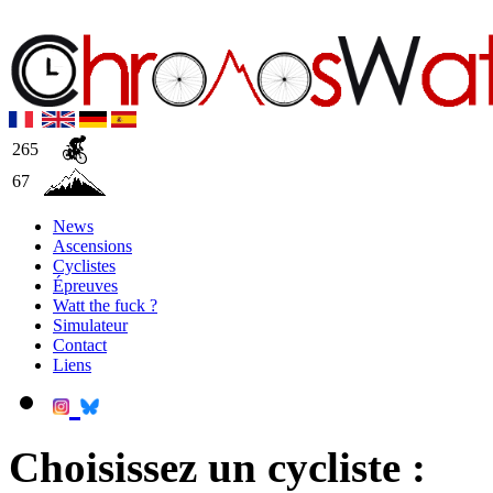
265
67
News
Ascensions
Cyclistes
Épreuves
Watt the fuck ?
Simulateur
Contact
Liens
Choisissez un cycliste :