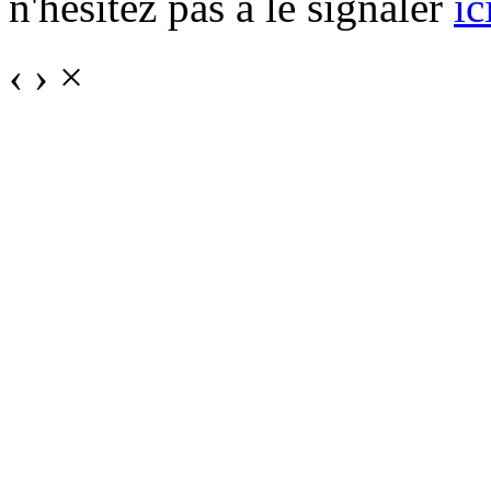
n'hésitez pas à le signaler
ic
‹
›
×