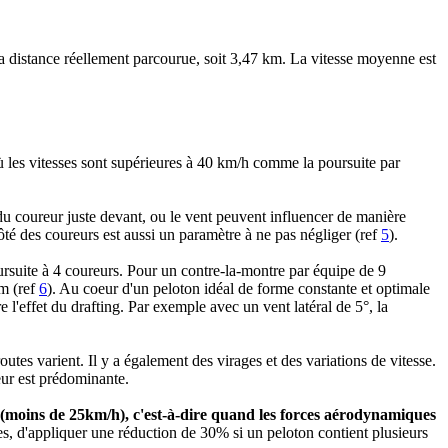
 la distance réellement parcourue, soit 3,47 km. La vitesse moyenne est
 où les vitesses sont supérieures à 40 km/h comme la poursuite par
 du coureur juste devant, ou le vent peuvent influencer de manière
té des coureurs est aussi un paramètre à ne pas négliger (ref
5
).
ursuite à 4 coureurs. Pour un contre-la-montre par équipe de 9
5m (ref
6
). Au coeur d'un peloton idéal de forme constante et optimale
re l'effet du drafting. Par exemple avec un vent latéral de 5°, la
outes varient. Il y a également des virages et des variations de vitesse.
eur est prédominante.
ite (moins de 25km/h), c'est-à-dire quand les forces aérodynamiques
udes, d'appliquer une réduction de 30% si un peloton contient plusieurs