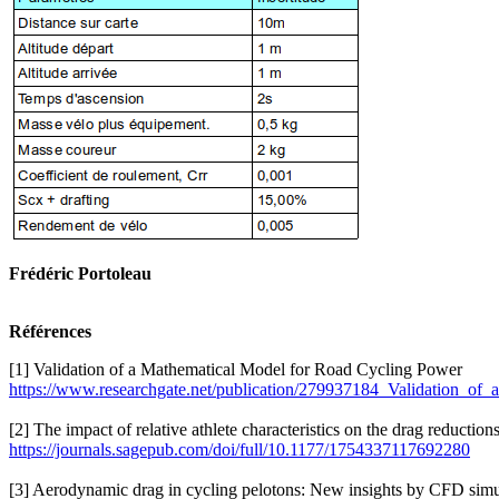
Frédéric Portoleau
Références
[1]
Validation of a Mathematical Model for Road Cycling Power
https://www.researchgate.net/publication/279937184_Validation_
[2]
The impact of relative athlete characteristics on the drag reductio
https://journals.sagepub.com/doi/full/10.1177/1754337117692280
[3]
Aerodynamic drag in cycling pelotons: New insights by CFD simul