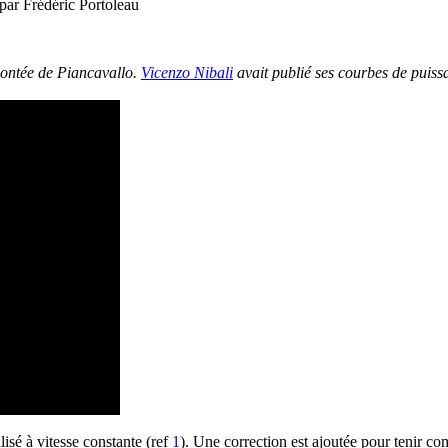
 par Frédéric Portoleau
montée de Piancavallo.
Vicenzo Nibali
avait publié ses courbes de puis
isé à vitesse constante (ref
1
). Une correction est ajoutée pour tenir co