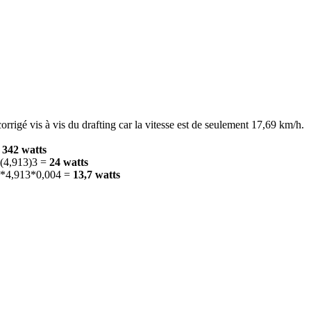
corrigé vis à vis du drafting car la vitesse est de seulement 17,69 km/h.
=
342 watts
5*(4,913)3 =
24 watts
81*4,913*0,004 =
13,7 watts