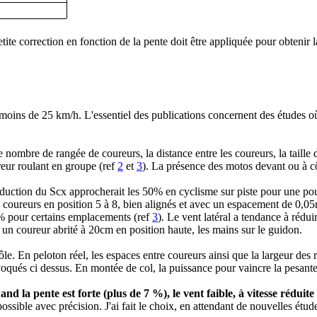
etite correction en fonction de la pente doit être appliquée pour obtenir
e, à moins de 25 km/h. L'essentiel des publications concernent des études
e nombre de rangée de coureurs, la distance entre les coureurs, la taille
reur roulant en groupe (ref
2
et
3
). La présence des motos devant ou à cô
réduction du Scx approcherait les 50% en cyclisme sur piste pour une po
s coureurs en position 5 à 8, bien alignés et avec un espacement de 0,0
0% pour certains emplacements (ref
3
). Le vent latéral a tendance à rédui
r un coureur abrité à 20cm en position haute, les mains sur le guidon.
ôle. En peloton réel, les espaces entre coureurs ainsi que la largeur des r
voqués ci dessus. En montée de col, la puissance pour vaincre la pesant
and la pente est forte (plus de 7 %), le vent faible, à vitesse rédu
possible avec précision. J'ai fait le choix, en attendant de nouvelles ét