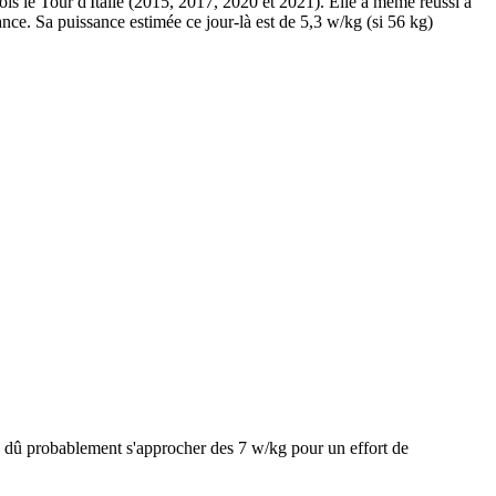
ois le Tour d'Italie (2015, 2017, 2020 et 2021). Elle a même réussi à
e. Sa puissance estimée ce jour-là est de 5,3 w/kg (si 56 kg)
 dû probablement s'approcher des 7 w/kg pour un effort de