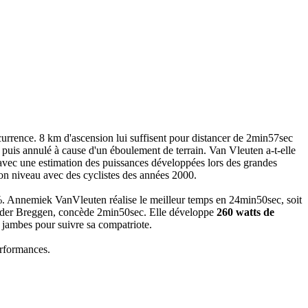
rrence. 8 km d'ascension lui suffisent pour distancer de 2min57sec
t puis annulé à cause d'un éboulement de terrain. Van Vleuten a-t-elle
n avec une estimation des puissances développées lors des grandes
 son niveau avec des cyclistes des années 2000.
%. Annemiek VanVleuten réalise le meilleur temps en 24min50sec, soit
ander Breggen, concède 2min50sec. Elle développe
260 watts de
 jambes pour suivre sa compatriote.
erformances.