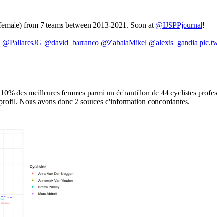
4 female) from 7 teams between 2013-2021. Soon at
@IJSPPjournal
!
u
@PallaresJG
@david_barranco
@ZabalaMikel
@alexis_gandia
pic.t
10% des meilleures femmes parmi un échantillon de 44 cyclistes profes
profil. Nous avons donc 2 sources d'information concordantes.