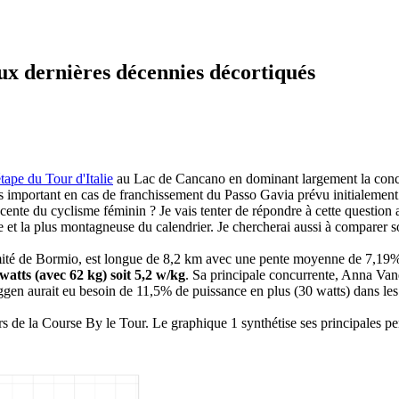
eux dernières décennies décortiqués
étape du Tour d'Italie
au Lac de Cancano en dominant largement la concu
plus important en cas de franchissement du Passo Gavia prévu initialemen
récente du cyclisme féminin ? Je vais tenter de répondre à cette questio
vée et la plus montagneuse du calendrier. Je chercherai aussi à comparer
imité de Bormio, est longue de 8,2 km avec une pente moyenne de 7,19
watts (avec 62 kg) soit 5,2 w/kg
. Sa principale concurrente, Anna V
ggen aurait eu besoin de 11,5% de puissance en plus (30 watts) dans les
rs de la Course By le Tour. Le graphique 1 synthétise ses principales p